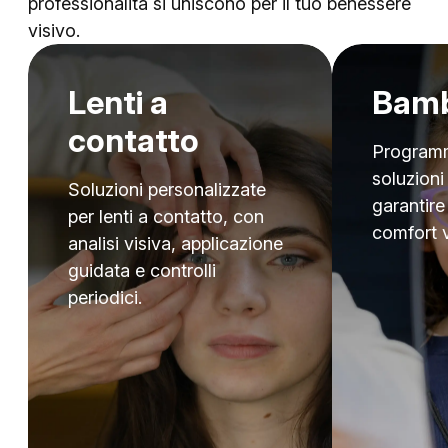
professionalità si uniscono per il tuo benessere
visivo.
Lenti a
Bamb
contatto
Programmi
soluzioni
Soluzioni personalizzate
garantire
per lenti a contatto, con
comfort v
analisi visiva, applicazione
guidata e controlli
periodici.