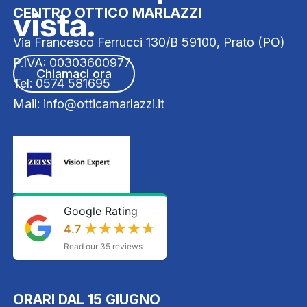
vista.
CENTRO OTTICO MARLAZZI
Via Francesco Ferrucci 130/B 59100, Prato (PO)
P.IVA: 00303600977
Chiamaci ora
Tel: 0574 581695
Mail: info@otticamarlazzi.it
Google Rating
★★★★★
★★★★★
4.7
Read our 35 reviews
ORARI DAL 15 GIUGNO